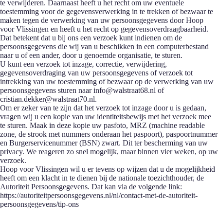
te verwijderen. Daarnaast heeft u het recht om uw eventuele
toestemming voor de gegevensverwerking in te trekken of bezwaar te
maken tegen de verwerking van uw persoonsgegevens door Hoop
voor Vlissingen en heeft u het recht op gegevensoverdraagbaarheid.
Dat betekent dat u bij ons een verzoek kunt indienen om de
persoonsgegevens die wij van u beschikken in een computerbestand
naar u of een ander, door u genoemde organisatie, te sturen.
U kunt een verzoek tot inzage, correctie, verwijdering,
gegevensoverdraging van uw persoonsgegevens of verzoek tot
intrekking van uw toestemming of bezwaar op de verwerking van uw
persoonsgegevens sturen naar info@walstraat68.nl of
cristian.dekker@walstraat70.nl.
Om er zeker van te zijn dat het verzoek tot inzage door u is gedaan,
vragen wij u een kopie van uw identiteitsbewijs met het verzoek mee
te sturen. Maak in deze kopie uw pasfoto, MRZ (machine readable
zone, de strook met nummers onderaan het paspoort), paspoortnummer
en Burgerservicenummer (BSN) zwart. Dit ter bescherming van uw
privacy. We reageren zo snel mogelijk, maar binnen vier weken, op uw
verzoek.
Hoop voor Vlissingen wil u er tevens op wijzen dat u de mogelijkheid
heeft om een klacht in te dienen bij de nationale toezichthouder, de
Autoriteit Persoonsgegevens. Dat kan via de volgende link:
https://autoriteitpersoonsgegevens.nl/nl/contact-met-de-autoriteit-
persoonsgegevens/tip-ons