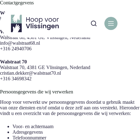
Ga
Contactgegevens
naar
Webadres:
Our website address is:
de
https://startersites.io/blocksy/landscape.
inhoud
Walstraat 68
Walstraat 68, 4381 GE Vlissingen, Nederland
info@walstraat68.nl
+316 24940706
Walstraat 70
Walstraat 70, 4381 GE Vlissingen, Nederland
cristian.dekker@walstraat70.nl
+316 34698342
Persoonsgegevens die wij verwerken
Hoop voor verwerkt uw persoonsgegevens doordat u gebruik maakt
van onze diensten en/of omdat u deze zelf aan ons verstrekt. Hieronder
vindt u een overzicht van de persoonsgegevens die wij verwerken:
Voor- en achternaam
Adresgegevens
Telefoonnummer