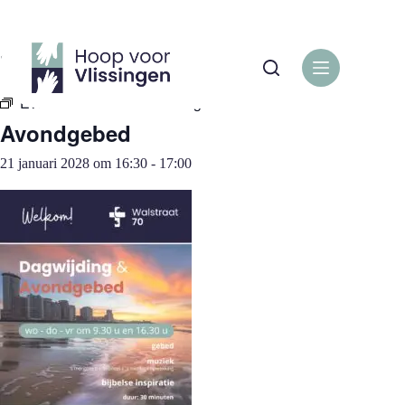
Ga
naar
de
« Alle Evenementen
inhoud
Evenementenreeks:
Avondgebed
Avondgebed
21 januari 2028 om 16:30
-
17:00