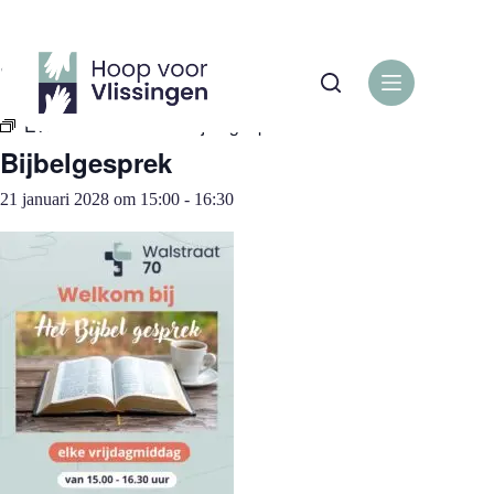
Ga
naar
de
« Alle Evenementen
inhoud
Evenementenreeks:
Bijbelgesprek
Bijbelgesprek
21 januari 2028 om 15:00
-
16:30