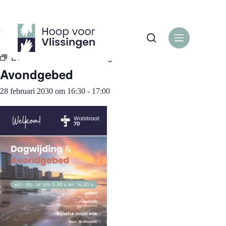
Ga
naar
de
« Alle Evenementen
inhoud
Evenementenreeks:
Avondgebed
Avondgebed
28 februari 2030 om 16:30
-
17:00