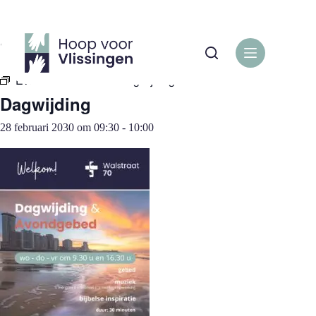
Ga
naar
de
« Alle Evenementen
inhoud
Evenementenreeks:
Dagwijding
Dagwijding
28 februari 2030 om 09:30
-
10:00