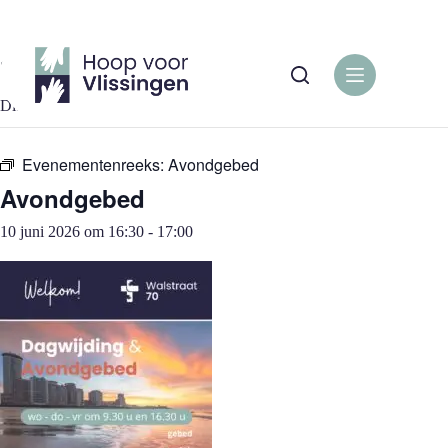
Ga
naar
de
« Alle Evenementen
inhoud
Dit evenement is voorbij.
Evenementenreeks:
Avondgebed
Avondgebed
10 juni 2026 om 16:30
-
17:00