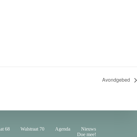
Avondgebed
at 68
Walstraat 70
Agenda
Nieuws
Doe mee!