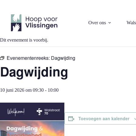
Ga
naar
de
inhoud
« Alle Evenementen
Over ons
Wals
Dit evenement is voorbij.
Evenementenreeks:
Dagwijding
Dagwijding
10 juni 2026 om 09:30
-
10:00
Toevoegen aan kalender