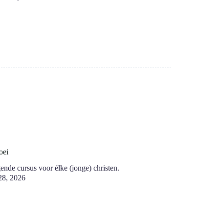
oei
nde cursus voor élke (jonge) christen.
 28, 2026