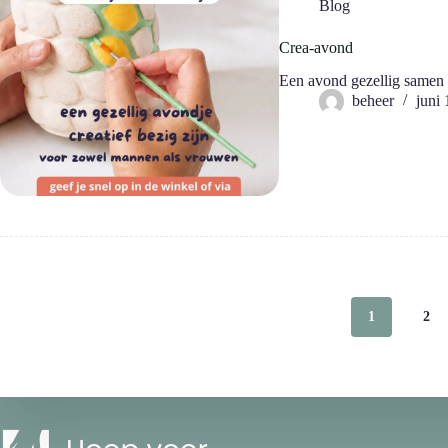
Blog
Crea-avond
Een avond gezellig samen c
beheer
juni
1
2