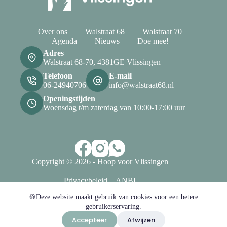
Over ons
Walstraat 68
Walstraat 70
Agenda
Nieuws
Doe mee!
Adres
Walstraat 68-70, 4381GE Vlissingen
Telefoon
E-mail
06-24940706
info@walstraat68.nl
Openingstijden
Woensdag t/m zaterdag van 10:00-17:00 uur
Copyright © 2026 - Hoop voor Vlissingen
Privacybeleid
ANBI
🍪Deze website maakt gebruik van cookies voor een betere
gebruikerservaring.
Accepteer
Afwijzen